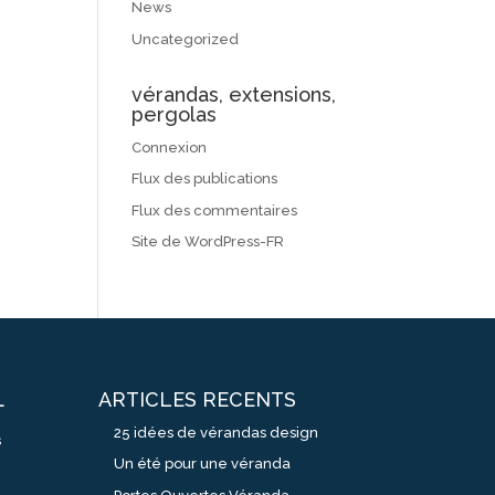
News
Uncategorized
vérandas, extensions,
pergolas
Connexion
Flux des publications
Flux des commentaires
Site de WordPress-FR
ARTICLES RECENTS
L
25 idées de vérandas design
s
Un été pour une véranda