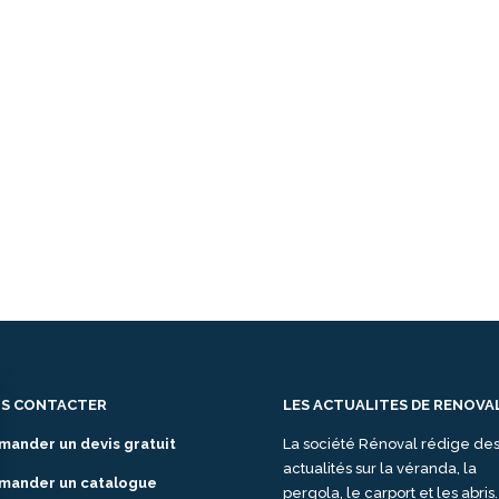
S CONTACTER
LES ACTUALITES DE RENOVA
mander un devis gratuit
La société Rénoval rédige de
actualités sur la véranda, la
mander un catalogue
pergola, le carport et les abris.