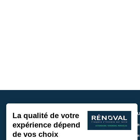
NOU
> De
> De