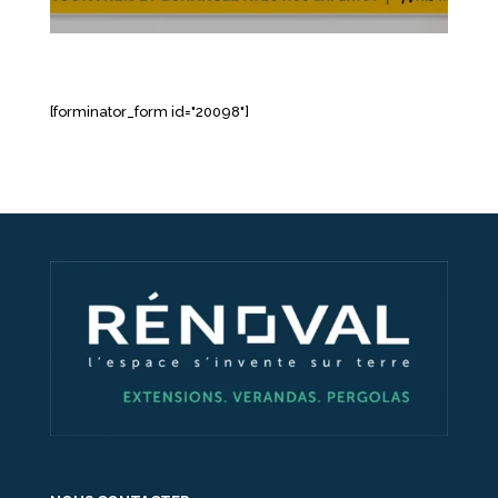
[forminator_form id="20098"]