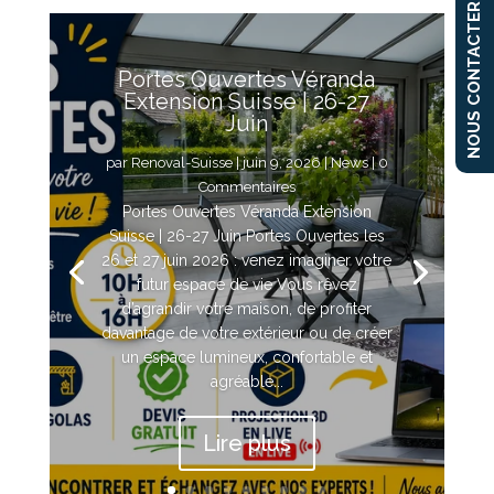
NOUS CONTACTER
Portes Ouvertes Véranda
Extension Suisse | 26-27
Juin
par
Renoval-Suisse
|
juin 9, 2026
|
News
| 0
Commentaires
Portes Ouvertes Véranda Extension
Suisse | 26-27 Juin Portes Ouvertes les
26 et 27 juin 2026 : venez imaginer votre
futur espace de vie Vous rêvez
d’agrandir votre maison, de profiter
davantage de votre extérieur ou de créer
un espace lumineux, confortable et
agréable...
Lire plus