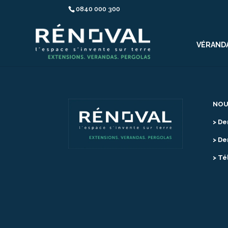
0840 000 300
VÉRAND
NOU
> De
> De
> Té