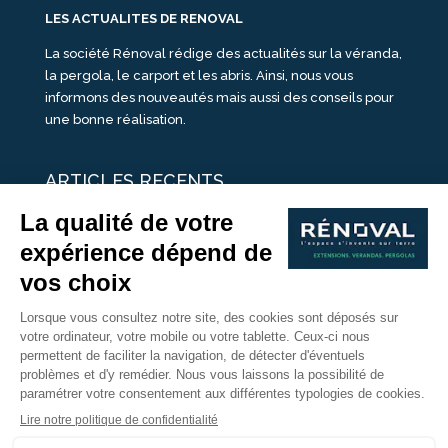
LES ACTUALITES DE RENOVAL
La société Rénoval rédige des actualités sur la véranda,
la pergola, le carport et les abris. Ainsi, nous vous
informons des nouveautés mais aussi des conseils pour
une bonne réalisation.
ARTICLES RECENTS
25 idées de vérandas design
Un été pour une véranda
Portes Ouvertes Véranda Extension Suisse | 26-27 Juin
Une ombre avec une pergola aluminium
portes ouvertes véranda sur mesure
Nous Suivre