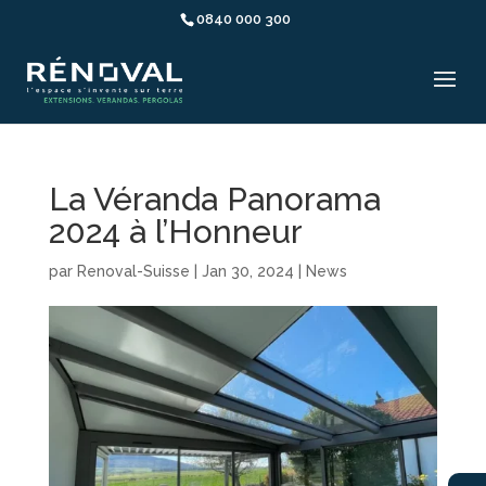
0840 000 300
La Véranda Panorama
2024 à l’Honneur
par
Renoval-Suisse
|
Jan 30, 2024
|
News