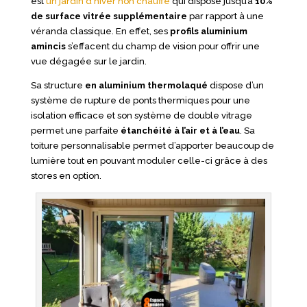
est
un jardin d’hiver non chauffé
qui dispose jusqu’à
10%
de surface vitrée supplémentaire
par rapport à une
véranda classique. En effet, ses
profils aluminium
amincis
s’effacent du champ de vision pour offrir une
vue dégagée sur le jardin.
Sa structure
en aluminium thermolaqué
dispose d’un
système de rupture de ponts thermiques pour une
isolation efficace et son système de double vitrage
permet une parfaite
étanchéité à l’air et à l’eau
. Sa
toiture personnalisable permet d’apporter beaucoup de
lumière tout en pouvant moduler celle-ci grâce à des
stores en option.