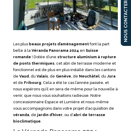
NOUS CONTACTER
Les plus
beaux projets d’aménagement
font la part
belle à la
Véranda Panorama 2024
en
Suisse
romande
! Dotée d’une
structure aluminium à rupture
de ponts thermiques
, cet abri de terrasse moderne et
fonctionnel est de plus en plus installé dans les cantons
de
Vaud
, du
Valais
, de
Genève
, de
Neuchâtel
, du
Jura
et de
Fribourg
. Cela a été le cas l’année passée, et
nous espérons qu’il en sera de même pour la nouvelle à
venir, que nous vous souhaitons radieuse. Notre
concessionnaire Espace et Lumière et nous-même
vous accompagnons dans votre projet d’acquisition de
véranda
, de
jardin d’hiver
, ou d’
abri de terrasse
bioclimatique
.