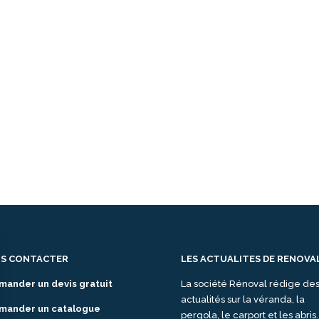
S CONTACTER
LES ACTUALITES DE RENOVA
mander un devis gratuit
La société Rénoval rédige de
actualités sur la véranda, la
mander un catalogue
pergola, le carport et les abris.