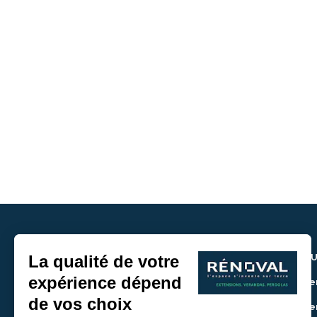
NOU
> De
> De