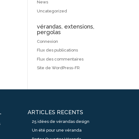
News
Uncategorized
vérandas, extensions,
pergolas
Connexion
Flux des publications
Flux des commentaires
Site de WordPress-FR
ARTICLES RECENTS
L
25 idées de vérandas design
s
Un été pour une véranda