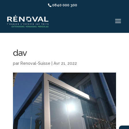
0840 000 300
dav
par
Renoval-Suisse
|
Avr 21, 2022