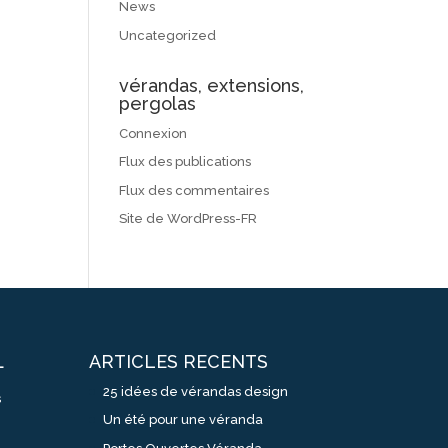
News
Uncategorized
vérandas, extensions,
pergolas
Connexion
Flux des publications
Flux des commentaires
Site de WordPress-FR
ARTICLES RECENTS
L
25 idées de vérandas design
s
Un été pour une véranda