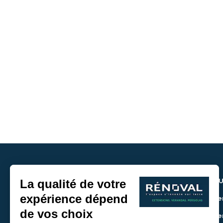
NOU
> De
> De