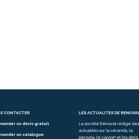
S CONTACTER
LES ACTUALITES DE RENOVA
mander un devis gratuit
La société Rénoval rédige de
actualités sur la véranda, la
mander un catalogue
pergola, le carport et les abris.