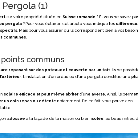
 Pergola (1)
ert
sur votre propriété située en
Suisse romande
? Et vous ne savez pa
 ou pergola
? Pour vous éclairer, cet article vous indique les
différence
spectifs
. Mais pour vous assurer qu’ils correspondent bien à vos besoin
es
communes
.
ux points communs
ture reposant sur des poteaux et couverte par un toit
. Ils ne possè
l’extérieur
. L’installation d’un préau ou d’une pergola constitue une
plu
n solaire efficace
et peut même abriter d’une averse. Ainsi, ils permet
 un coin repas ou détente
notamment. De ce fait, vous pouvez en
table.
çon
adossée
à la façade de la maison ou bien
isolée
, au beau milieu 