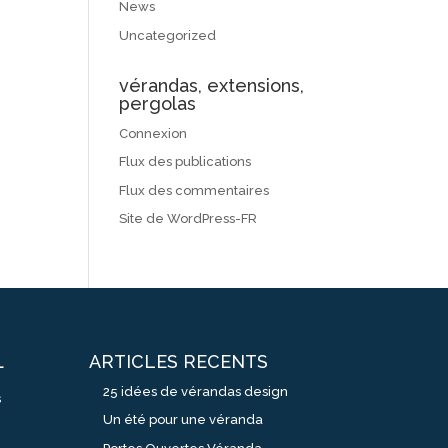
News
Uncategorized
vérandas, extensions,
pergolas
Connexion
Flux des publications
Flux des commentaires
Site de WordPress-FR
ARTICLES RECENTS
L
25 idées de vérandas design
s
Un été pour une véranda