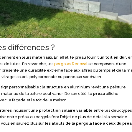
s différences ?
 tiennent en leurs
matériaux
. En effet, le préau fournit un
toit en dur
, e
s de tuiles. En revanche, les
pergolas Rénoval
se composent d’une
r présente une durabilité extrême face aux affres du temps et de la m
: vitrage isolant, polycarbonate ou panneaux sandwich.
sign personnalisable : la structure en aluminium revêt une peinture
matériau de la toiture peut varier. De son côté, le
préau
affiche
vec la façade et le toit de la maison.
itures
induisent une
protection solaire variable
entre les deux types
isir entre préau ou pergola fera l’objet de plus de détails la semaine
, vous en saurez plus sur
les atouts de la pergola face à ceux du pré