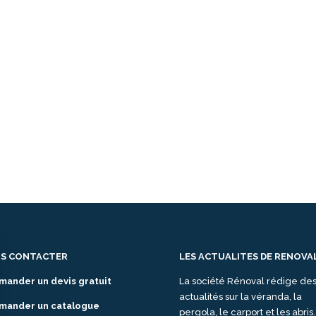
S CONTACTER
LES ACTUALITES DE RENOVA
mander un devis gratuit
La société Rénoval rédige de
actualités sur la véranda, la
mander un catalogue
pergola, le carport et les abris.