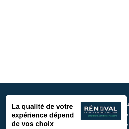
NOU
> De
> De