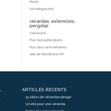
News
Uncategorized
vérandas, extensions,
pergolas
Connexion
Flux des publications
Flux des commentaires
Site de WordPress-FR
ARTICLES RECENTS
L
25 idées de vérandas design
s
Un été pour une véranda