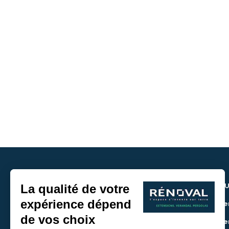
NOU
> De
> De