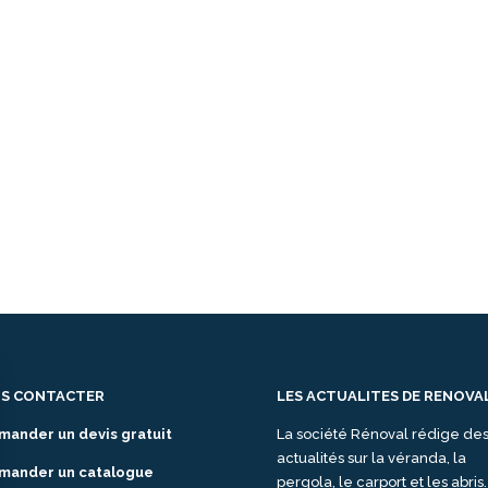
S CONTACTER
LES ACTUALITES DE RENOVA
mander un devis gratuit
La société Rénoval rédige de
actualités sur la véranda, la
mander un catalogue
pergola, le carport et les abris.