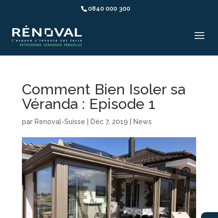
0840 000 300
Comment Bien Isoler sa
Véranda : Episode 1
par
Renoval-Suisse
|
Déc 7, 2019
|
News