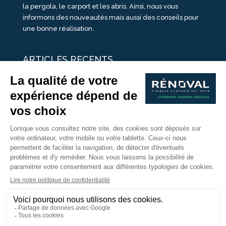
la pergola, le carport et les abris. Ainsi, nous vous
informons des nouveautés mais aussi des conseils pour
une bonne réalisation.
ARTICLES RECENTS
25 idées de vérandas design
Un été pour une véranda
Portes Ouvertes Véranda Extension Suisse | 26-27 Juin
Une ombre avec une pergola aluminium
portes ouvertes véranda sur mesure
Nous Suivre