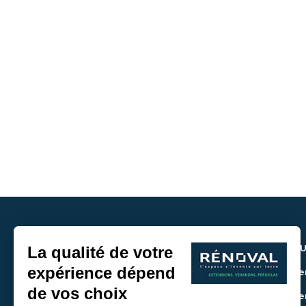
NOU
> De
> De