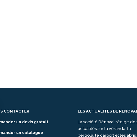
S CONTACTER
LES ACTUALITES DE RENOVA
mander un devis gratuit
La société Rénoval rédige de
actualités sur la véranda, la
mander un catalogue
pergola, le carport et les abris.