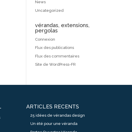
News
Uncategorized
vérandas, extensions,
pergolas
Connexion
Flux des publications
Flux des commentaires
Site de WordPress-FR
ARTICLES RECENTS
L
25 idées de vérandas design
s
Un été pour une véranda