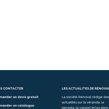
S CONTACTER
LES ACTUALITES DE RENOVA
mander un devis gratuit
La société Rénoval rédige de
actualités sur la véranda, la
mander un catalogue
pergola, le carport et les abris.