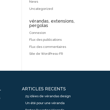
News
Uncategorized
vérandas, extensions,
pergolas
Connexion
Flux des publications
Flux des commentaires
Site de WordPress-FR
ARTICLES RECENTS
L
25 idées de vérandas design
s
Un été pour une véranda