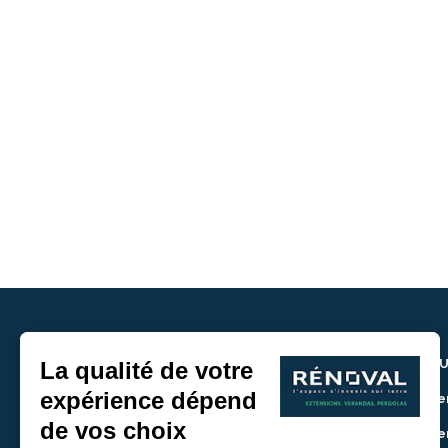
NOU
> De
> De