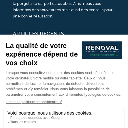
la pergola, le carport et les abris. Ainsi, nous vous
informons des nouveautés mais aussi des conseils pour
une bonne réalisation.
ARTICLES RECENTS
25 idées de vérandas design
Un été pour une véranda
Portes Ouvertes Véranda Extension Suisse | 26-27 Juin
Une ombre avec une pergola aluminium
portes ouvertes véranda sur mesure
Nous Suivre