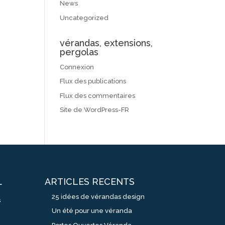
News
Uncategorized
vérandas, extensions,
pergolas
Connexion
Flux des publications
Flux des commentaires
Site de WordPress-FR
ARTICLES RECENTS
L
25 idées de vérandas design
s
Un été pour une véranda