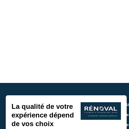
NOU
> De
> De