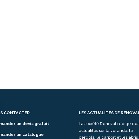
S CONTACTER
LES ACTUALITES DE RENOVA
mander un devis gratuit
La société Rénoval rédige de
actualités sur la véranda, la
mander un catalogue
pergola, le carport et les abris.