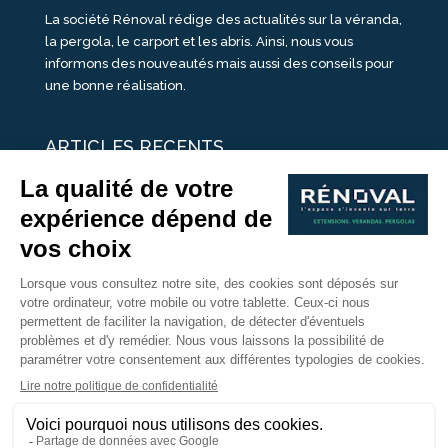
La société Rénoval rédige des actualités sur la véranda,
la pergola, le carport et les abris. Ainsi, nous vous
informons des nouveautés mais aussi des conseils pour
une bonne réalisation.
ARTICLES RECENTS
25 idées de vérandas design
Un été pour une véranda
Portes Ouvertes Véranda Extension Suisse | 26-27 Juin
Une ombre avec une pergola aluminium
portes ouvertes véranda sur mesure
Nous Suivre