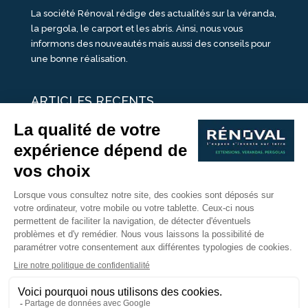
La société Rénoval rédige des actualités sur la véranda,
la pergola, le carport et les abris. Ainsi, nous vous
informons des nouveautés mais aussi des conseils pour
une bonne réalisation.
ARTICLES RECENTS
25 idées de vérandas design
Un été pour une véranda
Portes Ouvertes Véranda Extension Suisse | 26-27 Juin
Une ombre avec une pergola aluminium
portes ouvertes véranda sur mesure
Nous Suivre