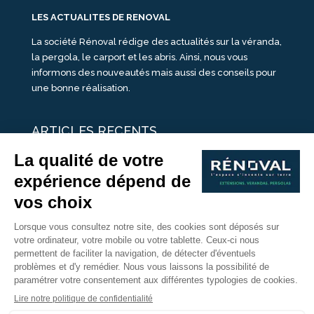
LES ACTUALITES DE RENOVAL
La société Rénoval rédige des actualités sur la véranda,
la pergola, le carport et les abris. Ainsi, nous vous
informons des nouveautés mais aussi des conseils pour
une bonne réalisation.
ARTICLES RECENTS
25 idées de vérandas design
Un été pour une véranda
Portes Ouvertes Véranda Extension Suisse | 26-27 Juin
Une ombre avec une pergola aluminium
portes ouvertes véranda sur mesure
Nous Suivre