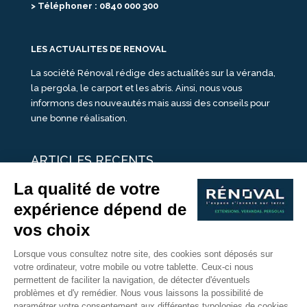
> Téléphoner : 0840 000 300
LES ACTUALITES DE RENOVAL
La société Rénoval rédige des actualités sur la véranda,
la pergola, le carport et les abris. Ainsi, nous vous
informons des nouveautés mais aussi des conseils pour
une bonne réalisation.
ARTICLES RECENTS
25 idées de vérandas design
Un été pour une véranda
Portes Ouvertes Véranda Extension Suisse | 26-27 Juin
Une ombre avec une pergola aluminium
portes ouvertes véranda sur mesure
Nous Suivre