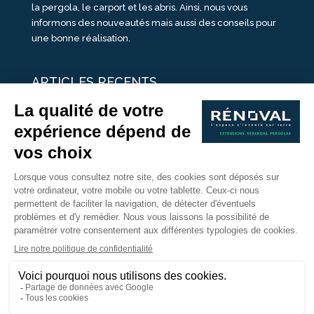
la pergola, le carport et les abris. Ainsi, nous vous
informons des nouveautés mais aussi des conseils pour
une bonne réalisation.
ARTICLES RECENTS
25 idées de vérandas design
Un été pour une véranda
Portes Ouvertes Véranda Extension Suisse | 26-27 Juin
Une ombre avec une pergola aluminium
portes ouvertes véranda sur mesure
Nous Suivre