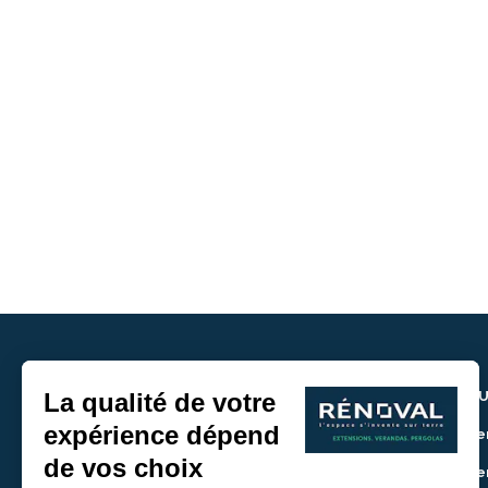
NOU
> De
> De