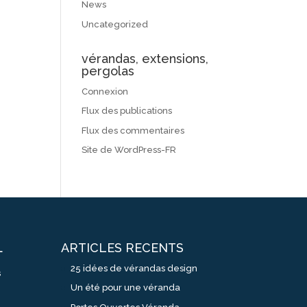
News
Uncategorized
vérandas, extensions,
pergolas
Connexion
Flux des publications
Flux des commentaires
Site de WordPress-FR
ARTICLES RECENTS
L
25 idées de vérandas design
s
Un été pour une véranda