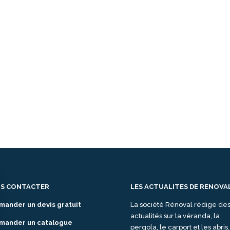
S CONTACTER
LES ACTUALITES DE RENOVA
mander un devis gratuit
La société Rénoval rédige de
actualités sur la véranda, la
mander un catalogue
pergola, le carport et les abris.