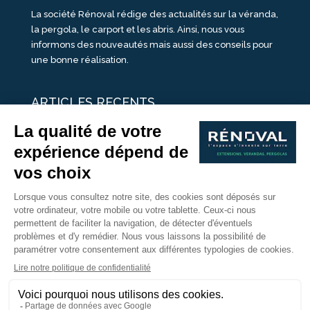
La société Rénoval rédige des actualités sur la véranda,
la pergola, le carport et les abris. Ainsi, nous vous
informons des nouveautés mais aussi des conseils pour
une bonne réalisation.
ARTICLES RECENTS
25 idées de vérandas design
Un été pour une véranda
Portes Ouvertes Véranda Extension Suisse | 26-27 Juin
Une ombre avec une pergola aluminium
portes ouvertes véranda sur mesure
Nous Suivre