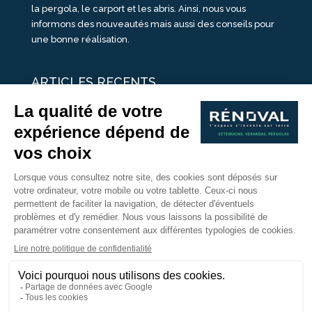
la pergola, le carport et les abris. Ainsi, nous vous
informons des nouveautés mais aussi des conseils pour
une bonne réalisation.
ARTICLES RECENTS
25 idées de vérandas design
Un été pour une véranda
Portes Ouvertes Véranda Extension Suisse | 26-27 Juin
Une ombre avec une pergola aluminium
portes ouvertes véranda sur mesure
Nous Suivre