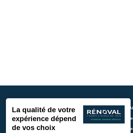
NOU
> De
> De