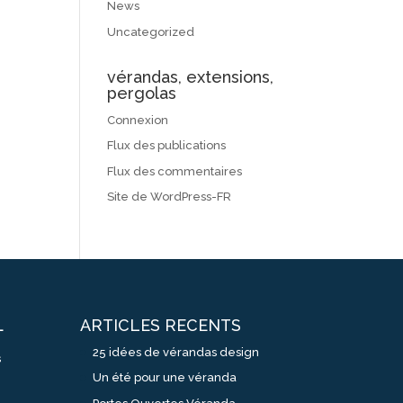
News
Uncategorized
vérandas, extensions,
pergolas
Connexion
Flux des publications
Flux des commentaires
Site de WordPress-FR
ARTICLES RECENTS
L
25 idées de vérandas design
s
Un été pour une véranda