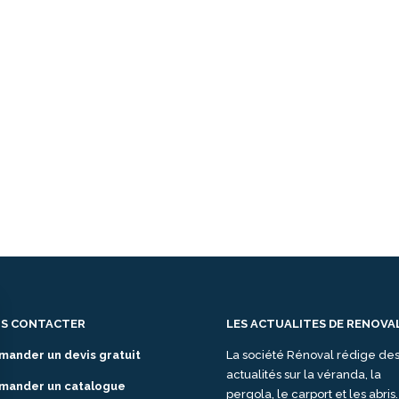
S CONTACTER
LES ACTUALITES DE RENOVA
mander un devis gratuit
La société Rénoval rédige de
actualités sur la véranda, la
mander un catalogue
pergola, le carport et les abris.