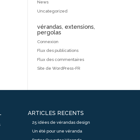
News
Uncategorized
vérandas, extensions,
pergolas
Connexion
Flux des publications
Flux des commentaires
Site de WordPress-FR
ARTICLES RECENTS
L
25 idées de vérandas design
s
Un été pour une véranda