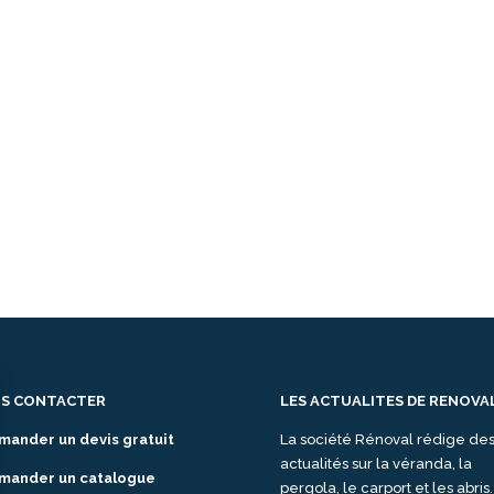
S CONTACTER
LES ACTUALITES DE RENOVA
mander un devis gratuit
La société Rénoval rédige de
actualités sur la véranda, la
mander un catalogue
pergola, le carport et les abris.