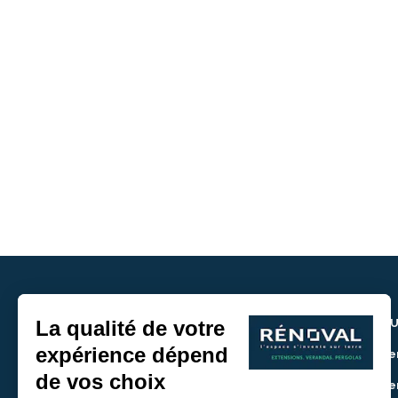
NOU
> De
> De