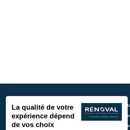
NOU
> De
> De