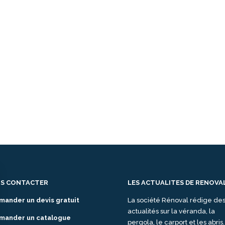
S CONTACTER
LES ACTUALITES DE RENOVA
mander un devis gratuit
La société Rénoval rédige de
actualités sur la véranda, la
mander un catalogue
pergola, le carport et les abris.