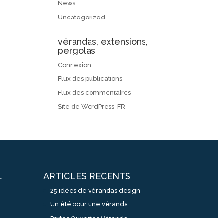
News
Uncategorized
vérandas, extensions,
pergolas
Connexion
Flux des publications
Flux des commentaires
Site de WordPress-FR
ARTICLES RECENTS
L
25 idées de vérandas design
s
Un été pour une véranda