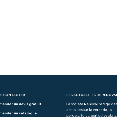
S CONTACTER
LES ACTUALITES DE RENOVA
mander un devis gratuit
La société Rénoval rédige de
actualités sur la véranda, la
mander un catalogue
pergola, le carport et les abris.