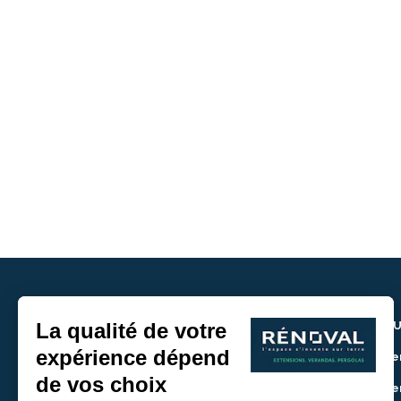
NOU
> De
> De