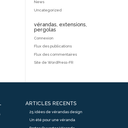
News
Uncategorized
vérandas, extensions,
pergolas
Connexion
Flux des publications
Flux des commentaires
Site de WordPress-FR
ARTICLES RECENTS
L
25 idées de vérandas design
s
Un été pour une véranda