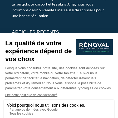
la pergola, le carport et les abris. Ainsi, nous vous
informons des nouveautés mais aussi des conseils pour
une bonne réalisation.
ARTICLES RECENTS
25 idées de vérandas design
Un été pour une véranda
Portes Ouvertes Véranda Extension Suisse | 26-27 Juin
Une ombre avec une pergola aluminium
portes ouvertes véranda sur mesure
Nous Suivre