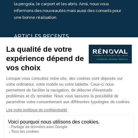
la pergola, le carport et les abris. Ainsi, nous vous
informons des nouveautés mais aussi des conseils pour
une bonne réalisation.
ARTICLES RECENTS
25 idées de vérandas design
Un été pour une véranda
Portes Ouvertes Véranda Extension Suisse | 26-27 Juin
Une ombre avec une pergola aluminium
portes ouvertes véranda sur mesure
Nous Suivre