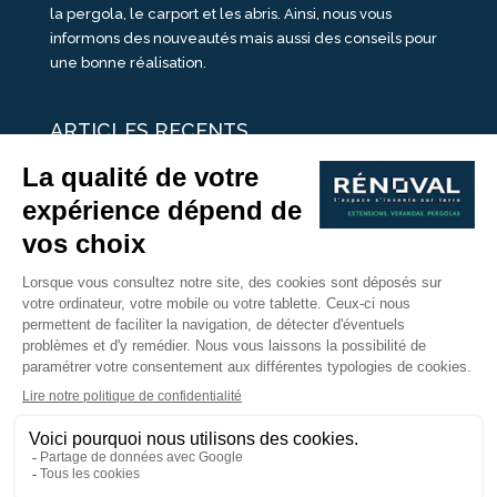
la pergola, le carport et les abris. Ainsi, nous vous
informons des nouveautés mais aussi des conseils pour
une bonne réalisation.
ARTICLES RECENTS
25 idées de vérandas design
Un été pour une véranda
Portes Ouvertes Véranda Extension Suisse | 26-27 Juin
Une ombre avec une pergola aluminium
portes ouvertes véranda sur mesure
Nous Suivre