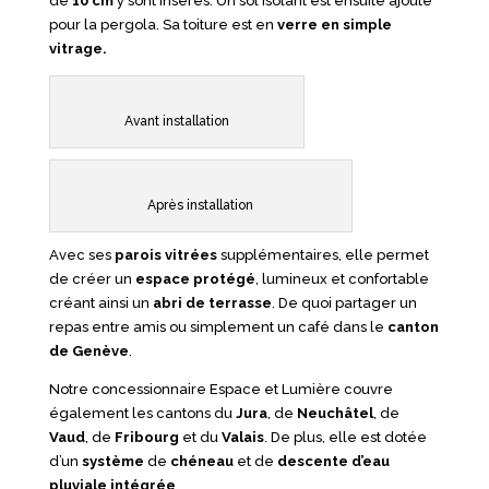
de
10 cm
y sont insérés. Un sol isolant est ensuite ajouté
pour la pergola. Sa toiture est en
verre en simple
vitrage.
Avant installation
Après installation
Avec ses
parois vitrées
supplémentaires, elle permet
de créer un
espace
protégé
, lumineux et confortable
créant ainsi un
abri de terrasse
. De quoi partager un
repas entre amis ou simplement un café dans le
canton
de Genève
.
Notre concessionnaire Espace et Lumière couvre
également les cantons du
Jura
, de
Neuchâtel
, de
Vaud
, de
Fribourg
et du
Valais
. De plus, elle est dotée
d’un
système
de
chéneau
et de
descente d’eau
pluviale intégrée
.