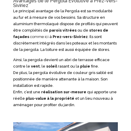
Avantages de le Pergola Évolutive à Prez-vers-
Siviriez
Le principal avantage de la Pergola est sa modularité
au fur et à mesure de vos besoins. Sa structure en
aluminium thermolaqué dispose de profilés qui peuvent
être complétés de
parois vitrées
ou de
stores de
façades
comme ici
à
Prez-vers-Siviriez
. Ils sont
discrètement intégrés dans les poteaux et les montants
de la pergola. La toiture est aussi équipée de stores.
Ainsi, la pergola devient un abri de terrasse efficace
contre le
vent
, le
soleil
rasant ou la
pluie
fine.
De plus, la pergola évolutive de couleur gris sablé est
positionnée de manière attenante à la maison. Son
installation est rapide.
Enfin, c’est une
réalisation sur-mesure
qui apporte une
réelle
plus-value à la propriété
et un lieu nouveau à
aménager pour profiter du jardin.