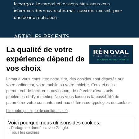
la pergola, le carport et les abris. Ainsi, nous vous
informons des nouveautés mais aussi des conseils pour
une bonne réalisation.
ARTICLES RECENTS
25 idées de vérandas design
Un été pour une véranda
Portes Ouvertes Véranda Extension Suisse | 26-27 Juin
Une ombre avec une pergola aluminium
portes ouvertes véranda sur mesure
Nous Suivre