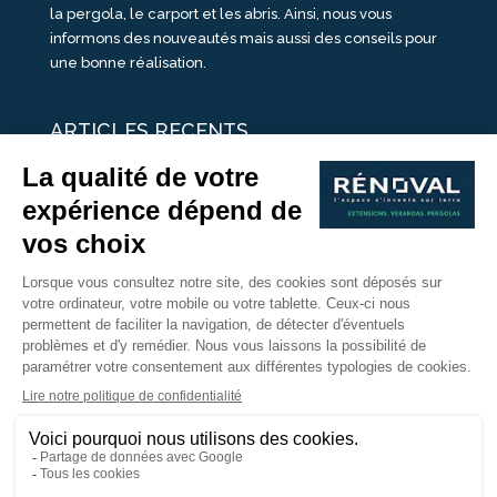
la pergola, le carport et les abris. Ainsi, nous vous
informons des nouveautés mais aussi des conseils pour
une bonne réalisation.
ARTICLES RECENTS
25 idées de vérandas design
Un été pour une véranda
Portes Ouvertes Véranda Extension Suisse | 26-27 Juin
Une ombre avec une pergola aluminium
portes ouvertes véranda sur mesure
Nous Suivre