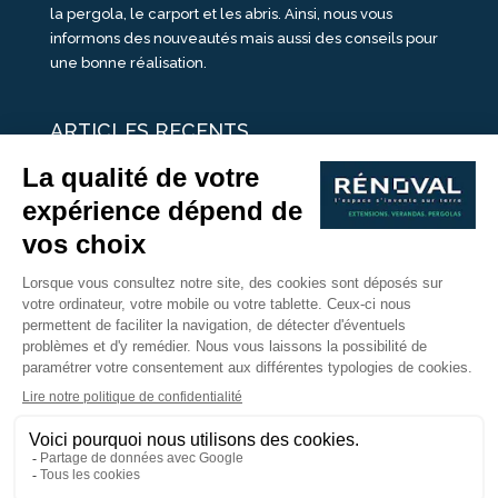
la pergola, le carport et les abris. Ainsi, nous vous
informons des nouveautés mais aussi des conseils pour
une bonne réalisation.
ARTICLES RECENTS
25 idées de vérandas design
Un été pour une véranda
Portes Ouvertes Véranda Extension Suisse | 26-27 Juin
Une ombre avec une pergola aluminium
portes ouvertes véranda sur mesure
Nous Suivre