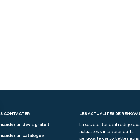
S CONTACTER
LES ACTUALITES DE RENOVA
mander un devis gratuit
La société Rénoval rédige de
actualités sur la véranda, la
mander un catalogue
pergola, le carport et les abris.