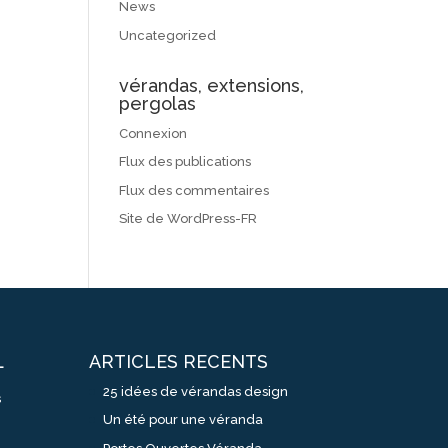
News
Uncategorized
vérandas, extensions,
pergolas
Connexion
Flux des publications
Flux des commentaires
Site de WordPress-FR
ARTICLES RECENTS
L
25 idées de vérandas design
s
Un été pour une véranda