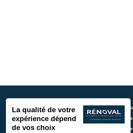
NOU
> De
> De