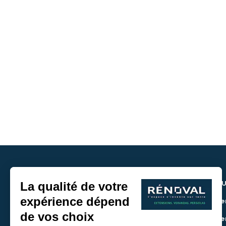
NOU
> De
> De