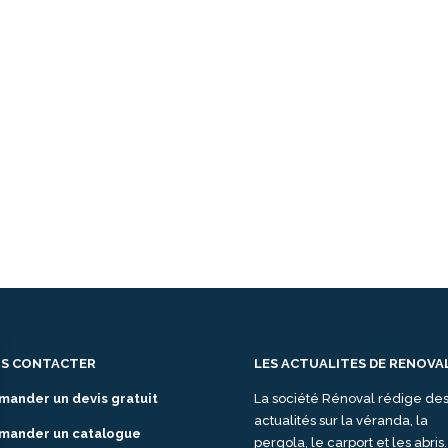
S CONTACTER
LES ACTUALITES DE RENOVA
mander un devis gratuit
La société Rénoval rédige de
actualités sur la véranda, la
mander un catalogue
pergola, le carport et les abris.