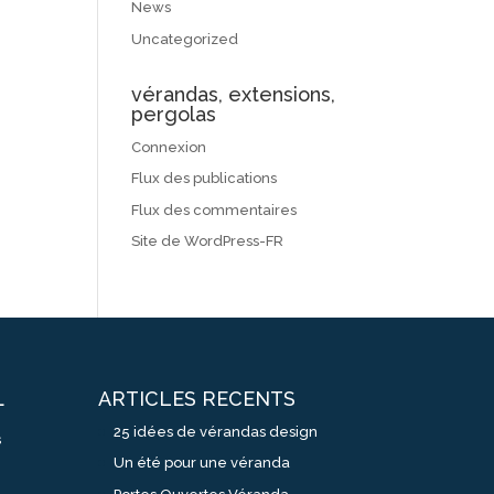
News
Uncategorized
vérandas, extensions,
pergolas
Connexion
Flux des publications
Flux des commentaires
Site de WordPress-FR
ARTICLES RECENTS
L
25 idées de vérandas design
s
Un été pour une véranda