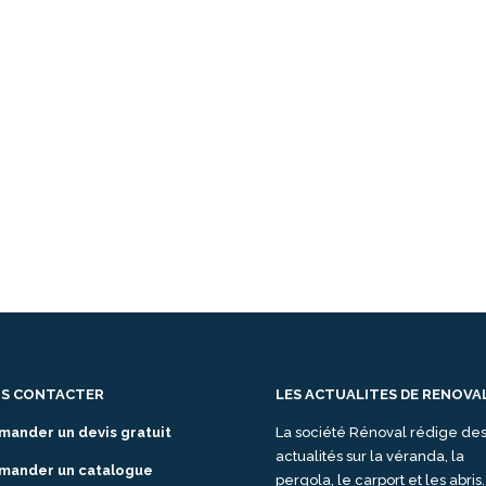
S CONTACTER
LES ACTUALITES DE RENOVA
mander un devis gratuit
La société Rénoval rédige de
actualités sur la véranda, la
mander un catalogue
pergola, le carport et les abris.