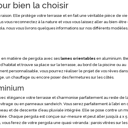
our bien la choisir
raison. Elle protège votre terrasse et en fait une véritable pièce de vie
vous vous reconnectez à la nature et vous vous laissez aller au bien-être
ola, nous vous livrons quelques informations sur nos différents modèles
e
en matière de pergola avec ses
lames orientables
en aluminium. Be
 d’habitat et trouve sa place sur la terrasse, au bord de la piscine ou au
ment personnalisable, vous pourrez réaliser le projet de vos rêves dan
age, un chauffage ou encore poser des fermetures sur les côtés.
uminium
 avec élégance votre terrasse et s’harmonise parfaitement au reste de l
 vitrage ou en panneaux sandwich. Vous serez parfaitement à l’abri en 
neau et de descente d’eau pluviale intégrée. Elle se pose contre un mu
olée. Chaque pergola est conçue sur-mesure et peut aller jusqu’à 4 x 5
 vous ferez de votre pergola une quasi-véranda : parois vitrées sur les