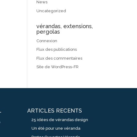
News
Uncategorized
vérandas, extensions,
pergolas
Connexion
Flux des publications
Flux des commentaires
Site de WordPress-FR
ARTICLES RECENTS
L
25 idées de vérandas design
s
Un été pour une véranda