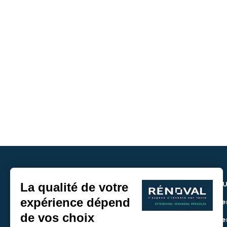
NOU
> De
> De