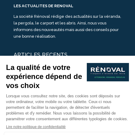
LES ACTUALITES DE RENOVAL
La société Rénoval rédige des actualités sur la véranda,
la pergola, le carport et les abris. Ainsi, nous vous
informons des nouveautés mais aussi des conseils pour
une bonne réalisation.
ARTICLES RECENTS
25 idées de vérandas design
Un été pour une véranda
Portes Ouvertes Véranda Extension Suisse | 26-27 Juin
Une ombre avec une pergola aluminium
portes ouvertes véranda sur mesure
Nous Suivre