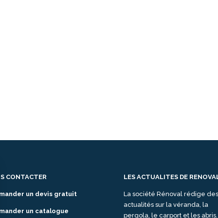
S CONTACTER
LES ACTUALITES DE RENOVA
mander un devis gratuit
La société Rénoval rédige de
actualités sur la véranda, la
mander un catalogue
pergola, le carport et les abris.