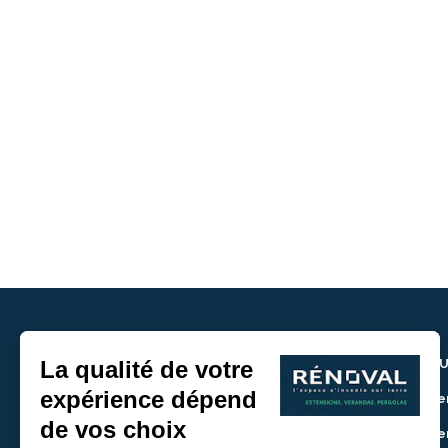
NOU
> De
> De