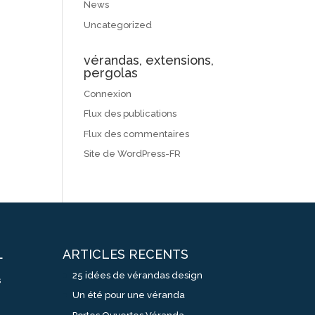
News
Uncategorized
vérandas, extensions,
pergolas
Connexion
Flux des publications
Flux des commentaires
Site de WordPress-FR
ARTICLES RECENTS
L
25 idées de vérandas design
s
Un été pour une véranda