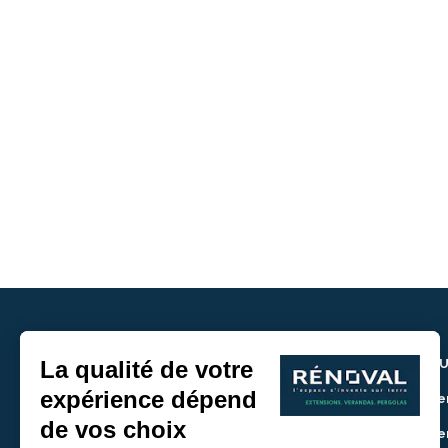
NOU
> De
> De