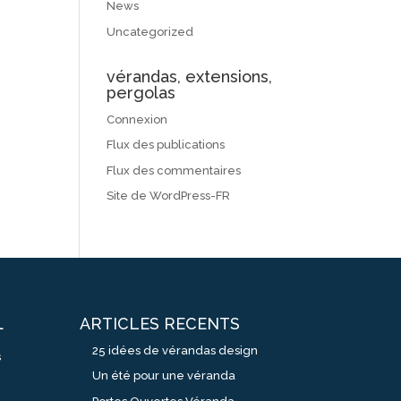
News
Uncategorized
vérandas, extensions,
pergolas
Connexion
Flux des publications
Flux des commentaires
Site de WordPress-FR
ARTICLES RECENTS
L
25 idées de vérandas design
s
Un été pour une véranda