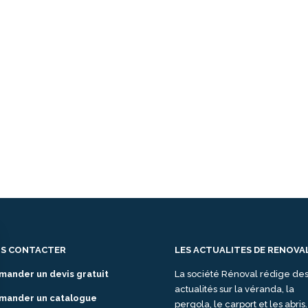
S CONTACTER
LES ACTUALITES DE RENOVA
mander un devis gratuit
La société Rénoval rédige de
actualités sur la véranda, la
mander un catalogue
pergola, le carport et les abris.