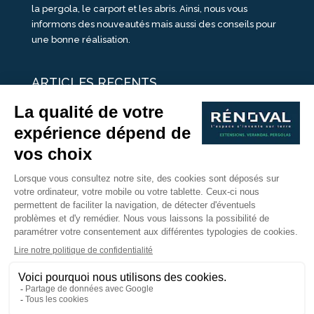
la pergola, le carport et les abris. Ainsi, nous vous
informons des nouveautés mais aussi des conseils pour
une bonne réalisation.
ARTICLES RECENTS
25 idées de vérandas design
Un été pour une véranda
Portes Ouvertes Véranda Extension Suisse | 26-27 Juin
Une ombre avec une pergola aluminium
portes ouvertes véranda sur mesure
Nous Suivre