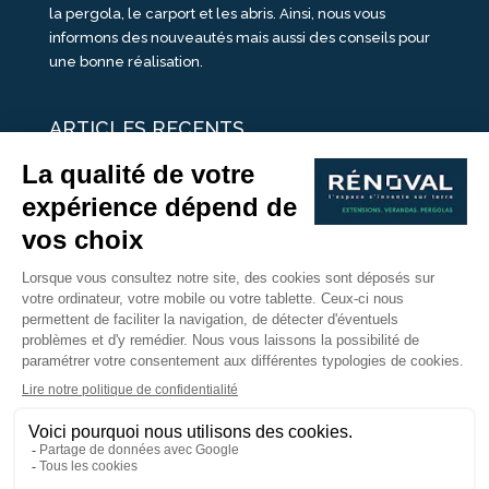
la pergola, le carport et les abris. Ainsi, nous vous
informons des nouveautés mais aussi des conseils pour
une bonne réalisation.
ARTICLES RECENTS
25 idées de vérandas design
Un été pour une véranda
Portes Ouvertes Véranda Extension Suisse | 26-27 Juin
Une ombre avec une pergola aluminium
portes ouvertes véranda sur mesure
Nous Suivre