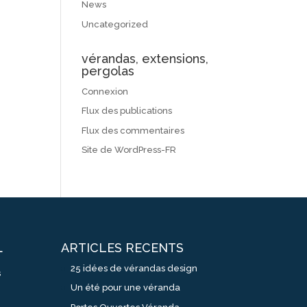
News
Uncategorized
vérandas, extensions,
pergolas
Connexion
Flux des publications
Flux des commentaires
Site de WordPress-FR
ARTICLES RECENTS
L
25 idées de vérandas design
s
Un été pour une véranda