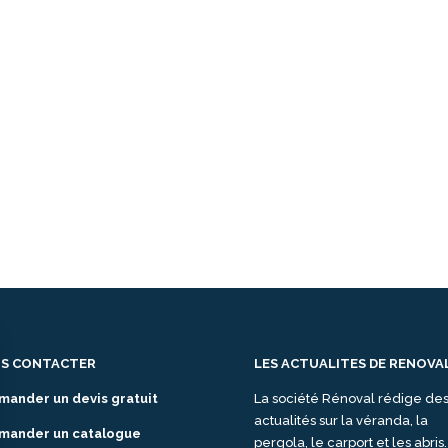
S CONTACTER
LES ACTUALITES DE RENOVA
mander un devis gratuit
La société Rénoval rédige de
actualités sur la véranda, la
mander un catalogue
pergola, le carport et les abris.