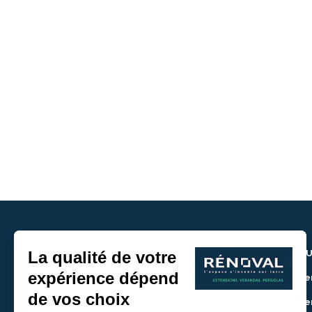
NOU
> De
> De