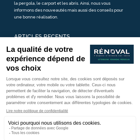
la pergola, le carport et les abris. Ainsi, nous vous
informons des nouveautés mais aussi des conseils pour
une bonne réalisation.
ARTICLES RECENTS
25 idées de vérandas design
Un été pour une véranda
Portes Ouvertes Véranda Extension Suisse | 26-27 Juin
Une ombre avec une pergola aluminium
portes ouvertes véranda sur mesure
Nous Suivre