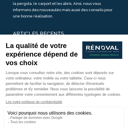
la pergola, le carport et les abris. Ainsi, nous vous
informons des nouveautés mais aussi des conseils pour
une bonne réalisation.
ARTICLES RECENTS
25 idées de vérandas design
Un été pour une véranda
Portes Ouvertes Véranda Extension Suisse | 26-27 Juin
Une ombre avec une pergola aluminium
portes ouvertes véranda sur mesure
Nous Suivre