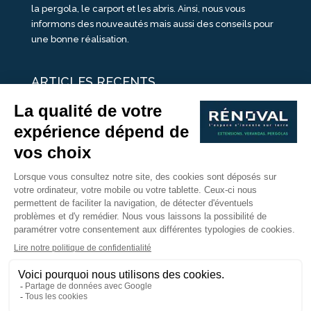
la pergola, le carport et les abris. Ainsi, nous vous
informons des nouveautés mais aussi des conseils pour
une bonne réalisation.
ARTICLES RECENTS
25 idées de vérandas design
Un été pour une véranda
Portes Ouvertes Véranda Extension Suisse | 26-27 Juin
Une ombre avec une pergola aluminium
portes ouvertes véranda sur mesure
Nous Suivre