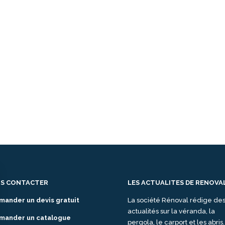
S CONTACTER
LES ACTUALITES DE RENOVA
mander un devis gratuit
La société Rénoval rédige de
actualités sur la véranda, la
mander un catalogue
pergola, le carport et les abris.