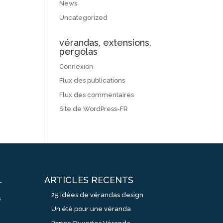
News
Uncategorized
vérandas, extensions,
pergolas
Connexion
Flux des publications
Flux des commentaires
Site de WordPress-FR
ARTICLES RECENTS
L
25 idées de vérandas design
s
Un été pour une véranda