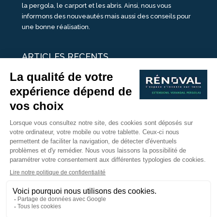
la pergola, le carport et les abris. Ainsi, nous vous
informons des nouveautés mais aussi des conseils pour
une bonne réalisation.
ARTICLES RECENTS
25 idées de vérandas design
Un été pour une véranda
Portes Ouvertes Véranda Extension Suisse | 26-27 Juin
Une ombre avec une pergola aluminium
portes ouvertes véranda sur mesure
Nous Suivre