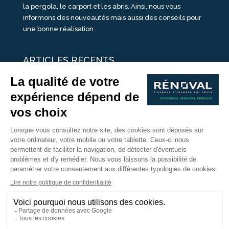
la pergola, le carport et les abris. Ainsi, nous vous
informons des nouveautés mais aussi des conseils pour
une bonne réalisation.
ARTICLES RECENTS
25 idées de vérandas design
Un été pour une véranda
Portes Ouvertes Véranda Extension Suisse | 26-27 Juin
Une ombre avec une pergola aluminium
portes ouvertes véranda sur mesure
Nous Suivre